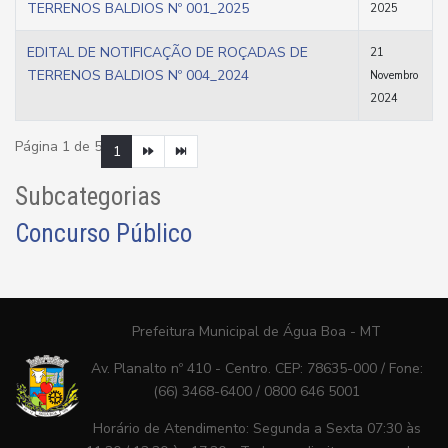
TERRENOS BALDIOS Nº 001_2025
2025
EDITAL DE NOTIFICAÇÃO DE ROÇADAS DE
21
TERRENOS BALDIOS Nº 004_2024
Novembro
2024
Página 1 de 5
1
Subcategorias
Concurso Público
Prefeitura Municipal de Água Boa - MT
Av. Planalto nº 410 - Centro. CEP: 78635-000 / Fone:
(66) 3468-6400 / 0800 646 5001
Horário de Atendimento: Segunda a Sexta 07:30 às