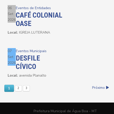
06
Eventos de Entidades
CAFÉ COLONIAL
Set
2026
OASE
Local:
IGREJA LUTERANA
07
Eventos Municipais
DESFILE
Set
2026
CÍVICO
Local:
avenida Planalto
Próximo
1
2
3
Prefeitura Municipal de Água Boa - MT