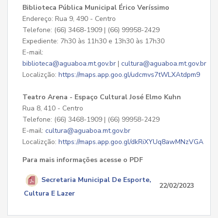
Biblioteca Pública Municipal Érico Veríssimo
Endereço: Rua 9, 490 - Centro
Telefone: (66) 3468-1909 | (66) 99958-2429
Expediente: 7h30 às 11h30 e 13h30 às 17h30
E-mail:
biblioteca@aguaboa.mt.gov.br
|
cultura@aguaboa.mt.gov.br
Localizção:
https://maps.app.goo.gl/udcmvs7tWLXAtdpm9
Teatro Arena - Espaço Cultural José Elmo Kuhn
Rua 8, 410 - Centro
Telefone: (66) 3468-1909 | (66) 99958-2429
E-mail:
cultura@aguaboa.mt.gov.br
Localizção:
https://maps.app.goo.gl/dkRiXYUq8awMNzVGA
Para mais informações acesse o PDF
Secretaria Municipal De Esporte,
22/02/2023
Cultura E Lazer