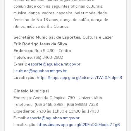
comunidade com as seguintes oficinas culturais:
música, dança, xadrez, capoeira, balet modalidade
feminino de 5 a 13 anos, dança de salão, dança de
ritmos, música de 9 a 15 anos.
Secretário Municipal de Esportes, Cultura e Lazer
Erik Rodrigo Jesus da Silva
Endereço:
Rua 9, 490 - Centro
Telefone:
(66) 3468-2982
E-mail
:
esporte@aguaboa.mt.gov.br
|
cultura@aguaboa.mt.gov.br
Localizção:
https://maps.app.goo.gl/udcmvs7tWLXAtdpm9
Ginásio Municipal
Endereço: Avenida Olímpica, 730 - Universitário
Telefones: (66) 3468-2982 | (66) 99988-7339
Expediente: 7h30 às 11h30 e 13h30 às 17h30
E-mail:
esporte@aguaboa.mt.gov.br
Localização:
https://maps.app.goo.gl/t2KFnDXJMpqiuZTg6