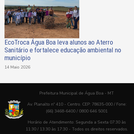
EcoTroca Água Boa leva alunos ao Aterro
Sanitário e fortalece educação ambiental no
município
14 Maio 2026
Prefeitura Municipal de Água Boa - MT
Av. Planalto nº 410 - Centro. CEP: 78635-000 / Fone:
(66) 3468-6400 / 0800 646 5001
Horário de Atendimento: Segunda a Sexta 07:30 às
11:30 / 13:30 às 17:30 - Todos os direitos reservados.