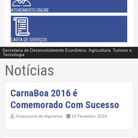
ATENDIMENTO ONLINE
CARTA DE SERVIÇOS
Secretaria de Desenvolvimento Econômico, Agricultura, Turismo e
Infraestrutura e Meio Ambiente
Infraestrutura e Meio Ambiente
Assistência Social e Cidadania
Esporte, Cultura e Lazer
Saúde
Saúde
Saúde
Saúde
Tecnologia
Notícias
CarnaBoa 2016 é
Comemorado Com Sucesso
Assessoria de Imprensa
10 Fevereiro 2016