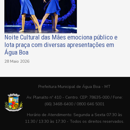
Noite Cultural das Mães emociona público e
lota praça com diversas apresentações em
Água Boa
28 Maio 2026
Prefeitura Municipal de Água Boa - MT
Av. Planalto nº 410 - Centro. CEP: 78635-000 / Fone:
(66) 3468-6400 / 0800 646 5001
Horário de Atendimento: Segunda a Sexta 07:30 às
11:30 / 13:30 às 17:30 - Todos os direitos reservados.