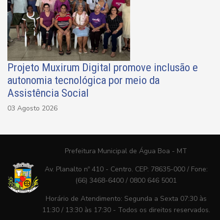
Projeto Muxirum Digital promove inclusão e
autonomia tecnológica por meio da
Assistência Social
03 Agosto 2026
Prefeitura Municipal de Água Boa - MT
Av. Planalto nº 410 - Centro. CEP: 78635-000 / Fone:
(66) 3468-6400 / 0800 646 5001
Horário de Atendimento: Segunda a Sexta 07:30 às
11:30 / 13:30 às 17:30 - Todos os direitos reservados.