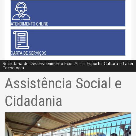
ATENDIMENTO ONLINE
CARTA DE SERVIÇOS
Secretaria de Desenvolvimento Econômico, Agricultura, Turismo e
Secretaria de Desenvolvimento Econômico, Agricultura, Turismo e
Assistência Social e Cidadania
Assistência Social e Cidadania
Esporte, Cultura e Lazer
Esporte, Cultura e Lazer
Esporte, Cultura e Lazer
Saúde
Saúde
Tecnologia
Tecnologia
Assistência Social e
Cidadania