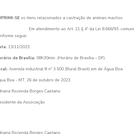
UPRIMI-SE
os itens relacionados a castração de animais machos.
m atendimento ao Art. 21 § 4º da Lei 8.666/93, comunica que
nforme segue:
ata
:
13/11/2023.
rário de Brasília:
08h30min. (Horário de Brasília – DF).
cal:
Avenida industrial III nº 3.500 (Rural Brasil) em de Água Boa.
ua Boa - MT, 26 de outubro de 2023.
riana Rozenda Borges Caetano
esidente da Associação
riana Rozenda Borges Caetano