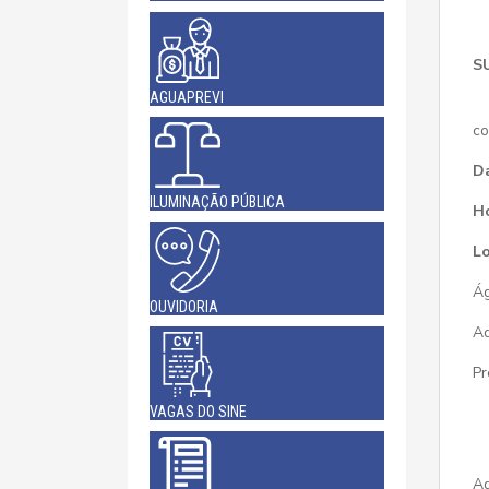
S
AGUAPREVI
E
co
D
ILUMINAÇÃO PÚBLICA
Ho
Lo
Ág
OUVIDORIA
Ad
Pr
VAGAS DO SINE
Ad