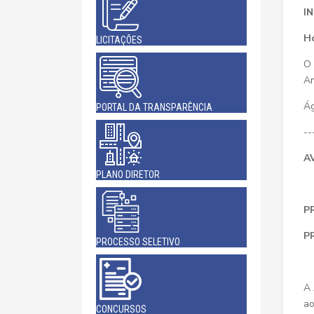
I
Ho
LICITAÇÕES
O 
An
Ág
PORTAL DA TRANSPARÊNCIA
--
A
PLANO DIRETOR
P
P
PROCESSO SELETIVO
A
ao
CONCURSOS