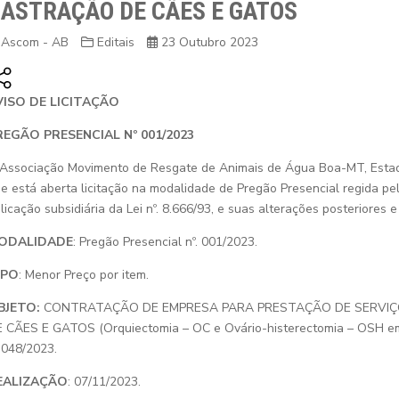
ASTRAÇÃO DE CÃES E GATOS
Ascom - AB
Editais
23 Outubro 2023
VISO DE LICITAÇÃO
REGÃO PRESENCIAL Nº 001/2023
Associação Movimento de Resgate de Animais de Água Boa-MT, Estad
e está aberta licitação na modalidade de Pregão Presencial regida pel
licação subsidiária da Lei nº. 8.666/93, e suas alterações posteriores 
ODALIDADE
: Pregão Presencial nº. 001/2023.
IPO
: Menor Preço por item.
BJETO:
CONTRATAÇÃO DE EMPRESA PARA PRESTAÇÃO DE SERVIÇ
 CÃES E GATOS (Orquiectomia – OC e Ovário-histerectomia – OSH em
 048/2023.
EALIZAÇÃO
: 07/11/2023.