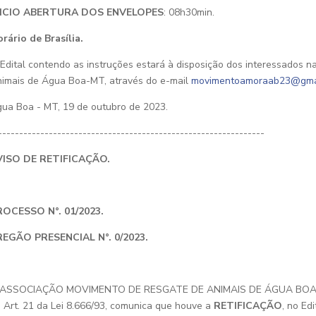
NICIO ABERTURA DOS ENVELOPES
: 08h30min.
rário de Brasília.
Edital contendo as instruções estará à disposição dos interessados
imais de Água Boa-MT, através do e-mail
movimentoamoraab23@gma
ua Boa - MT, 19 de outubro de 2023.
---------------------------------------------------------------
VISO DE RETIFICAÇÃO.
ROCESSO N°. 01/2023.
REGÃO PRESENCIAL N°. 0/2023.
 ASSOCIAÇÃO MOVIMENTO DE RESGATE DE ANIMAIS DE ÁGUA BOA-MT,
 Art. 21 da Lei 8.666/93, comunica que houve a
RETIFICAÇÃO
, no Ed