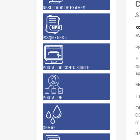
C
RESULTADO DE EXAMES
A
ISSQN / NFS-e
P
A 
qu
PORTAL DO CONTRIBUINTE
ap
M
T
PORTAL RH
O
DE
nº
DEMAE
R