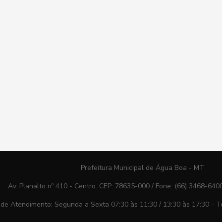
Prefeitura Municipal de Água Boa - MT
Av. Planalto nº 410 - Centro. CEP: 78635-000 / Fone: (66) 3468-640
 de Atendimento: Segunda a Sexta 07:30 às 11:30 / 13:30 às 17:30 - To