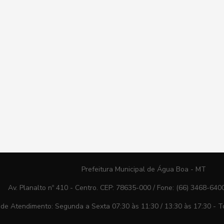
Prefeitura Municipal de Água Boa - MT
Av. Planalto nº 410 - Centro. CEP: 78635-000 / Fone: (66) 3468-640
 de Atendimento: Segunda a Sexta 07:30 às 11:30 / 13:30 às 17:30 - To