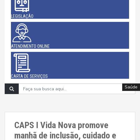
LEGISLAÇÃO
ATENDIMENTO ONLINE
CARTA DE SERVIÇOS
Saúde
Saúde
Saúde
Saúde
Saúde
Saúde
Saúde
Saúde
Saúde
CAPS I Vida Nova promove
manhã de inclusão, cuidado e