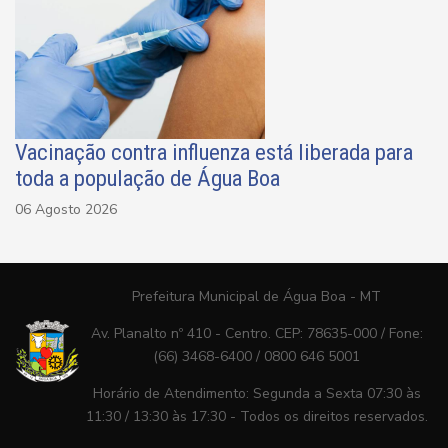
Vacinação contra influenza está liberada para
toda a população de Água Boa
06 Agosto 2026
Prefeitura Municipal de Água Boa - MT
Av. Planalto nº 410 - Centro. CEP: 78635-000 / Fone:
(66) 3468-6400 / 0800 646 5001
Horário de Atendimento: Segunda a Sexta 07:30 às
11:30 / 13:30 às 17:30 - Todos os direitos reservados.