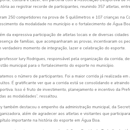
stória ao registrar recorde de participantes, reunindo 357 atletas, entr
ram 250 competidores na prova de 5 quilômetros e 107 crianças na Co
escimento da modalidade no município e o fortalecimento de Água Boa
ém da expressiva participação de atletas locais e de diversas cidade
esença de famílias, que acompanharam as provas, incentivaram os pe
 verdadeiro momento de integração, lazer e celebração do esporte.
professor Iury Rodrigues, responsável pela organização da corrida, d
stão municipal para o fortalecimento do esporte no município.
atemos o número de participantes. Foi a maior corrida já realizada e
ultos. É gratificante ver que a corrida está se consolidando e atraind
portiva. Isso é fruto de investimento, planejamento e incentivo da Pre
das as modalidades”, ressaltou.
ry também destacou o empenho da administração municipal, da Secreta
ganizadora, além de agradecer aos atletas e visitantes que participa
pítulo importante na história do esporte em Água Boa.