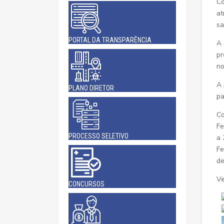
Co
at
sa
PORTAL DA TRANSPARÊNCIA
A 
pr
no
A 
PLANO DIRETOR
pa
Co
Fe
PROCESSO SELETIVO
a 
Fe
de
Ve
CONCURSOS