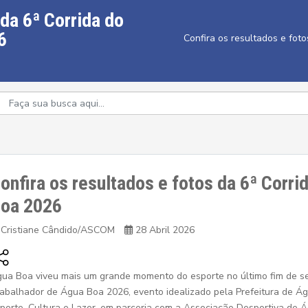
 da 6ª Corrida do
6
Confira os resultados e fot
onfira os resultados e fotos da 6ª Corr
oa 2026
Cristiane Cândido/ASCOM
28 Abril 2026
ua Boa viveu mais um grande momento do esporte no último fim de se
abalhador de Água Boa 2026, evento idealizado pela Prefeitura de Ág
porte, Cultura e Lazer, em parceria com a Associação Desportiva de 