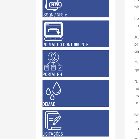
hi
ISSQN / NFS-e
Fo
cr
Al
pr
PORTAL DO CONTRIBUINTE
um
O 
ge
PORTAL RH
“B
ad
es
to
DEMAE
Iu
or
ca
LICITAÇÕES