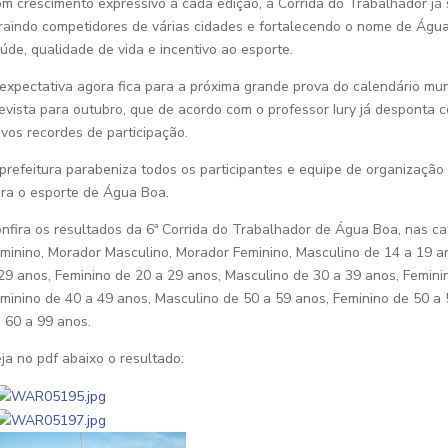
m crescimento expressivo a cada edição, a Corrida do Trabalhador já s
raindo competidores de várias cidades e fortalecendo o nome de Águ
úde, qualidade de vida e incentivo ao esporte.
expectativa agora fica para a próxima grande prova do calendário mun
evista para outubro, que de acordo com o professor Iury já desponta
vos recordes de participação.
prefeitura parabeniza todos os participantes e equipe de organizaçã
ra o esporte de Água Boa.
nfira os resultados da 6ª Corrida do Trabalhador de Água Boa, nas cat
minino, Morador Masculino, Morador Feminino, Masculino de 14 a 19 a
29 anos, Feminino de 20 a 29 anos, Masculino de 30 a 39 anos, Femini
minino de 40 a 49 anos, Masculino de 50 a 59 anos, Feminino de 50 a
 60 a 99 anos.
ja no pdf abaixo o resultado: