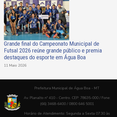
Grande final do Campeonato Municipal de
Futsal 2026 reúne grande público e premia
destaques do esporte em Água Boa
11 Maio 2026
Prefeitura Municipal de Água Boa - MT
Av. Planalto nº 410 - Centro. CEP: 78635-000 / Fone:
(66) 3468-6400 / 0800 646 5001
Horário de Atendimento: Segunda a Sexta 07:30 às