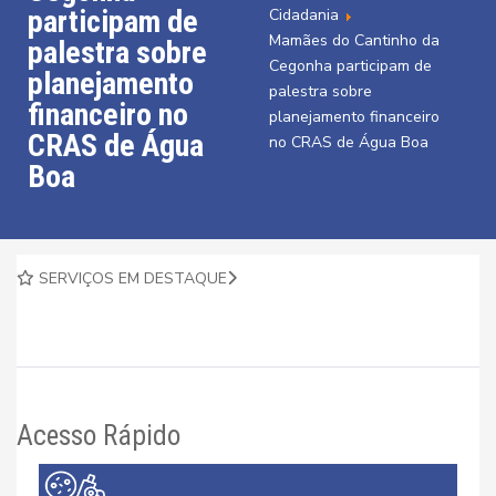
participam de
Cidadania
Mamães do Cantinho da
palestra sobre
Cegonha participam de
planejamento
palestra sobre
financeiro no
planejamento financeiro
CRAS de Água
no CRAS de Água Boa
Boa
SERVIÇOS EM DESTAQUE
Acesso Rápido