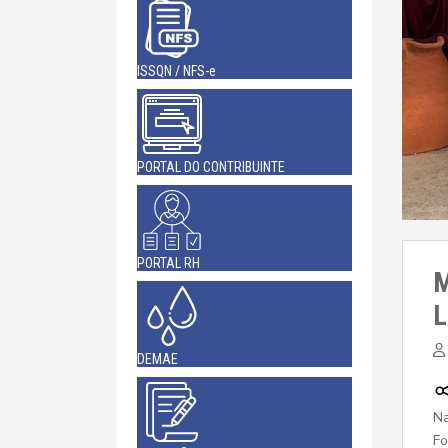
ISSQN / NFS-e
PORTAL DO CONTRIBUINTE
PORTAL RH
M
L
DEMAE
Na
Fo