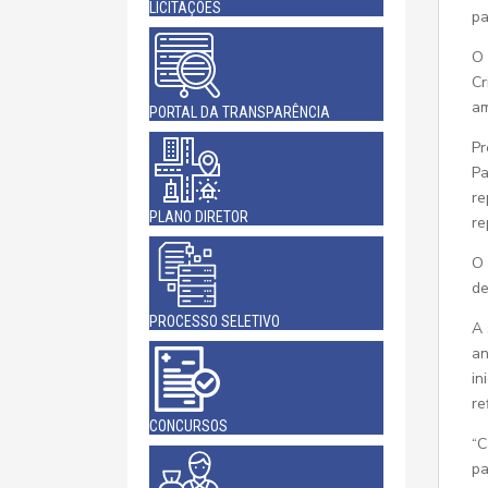
LICITAÇÕES
pa
O 
Cr
am
PORTAL DA TRANSPARÊNCIA
Pr
Pa
re
PLANO DIRETOR
re
O 
de
PROCESSO SELETIVO
A 
an
in
re
CONCURSOS
“C
pa