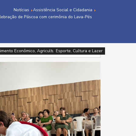
Notícias
Assistência Social e Cidadania
celebração de Páscoa com cerimônia do Lava-Pés
imento Econômico, Agricultura, Turismo e Tecnologia
imento Econômico, Agricultura, Turismo e Tecnologia
Assistência Social e Cidadania
Assistência Social e Cidadania
Assistência Social e Cidadania
Esporte, Cultura e Lazer
Esporte, Cultura e Lazer
Esporte, Cultura e Lazer
Saúde