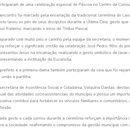
rticiparam de uma celebração especial de Páscoa no Centro de Conviv
encontro foi marcado pela encenação da tradicional cerimônia do La
isto lavou os pés de seus discípulos durante a Última Ceia, gesto que
or fraterno, marcando o início do Tríduo Pascal.
eparado com muito zelo e carinho pela equipe da secretaria, o moment
ra reforçar o significado cristão da celebração, José Pedro, filho do pr
presentou Jesus na encenação, realizando o gesto simbólico de lavar o
presentando a instituição da Eucaristia.
prefeito e a primeira-dama também participaram da ceia que foi repa
 união e partilha.
secretária de Assistência Social e Cidadania, Valquíria Dantas, destac
ual das atividades socioassistenciais do município e possui um importa
iciativa contribui para fortalecer os vínculos familiares e comunitári
flexão.
ada gesto e cada sorriso durante a cerimônia reforçam a importância d
ra a sociedade, reafirmando o compromisso da gestão municipal com a 