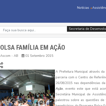
Notícias
Assistên
Secretaria de Desenvolv
Secretaria de Desenvolv
OLSA FAMÍLIA EM AÇÃO
Ascom - AB
01 Setembro 2015
A Prefeitura Municipal através da
parceria com o Centro de Referênc
26/08/2015 nas dependências da 
Ação
, evento este que está aco
Secretária Municipal de Assistên
palestrou sobre as questões de 
beneficiários do Programa Bolsa Fa