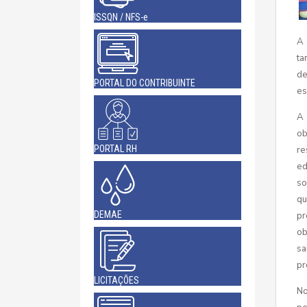
ISSQN / NFS-e
A 
ta
de
PORTAL DO CONTRIBUINTE
es
A 
ob
PORTAL RH
re
ed
so
qu
DEMAE
pr
ob
sa
pr
LICITAÇÕES
No