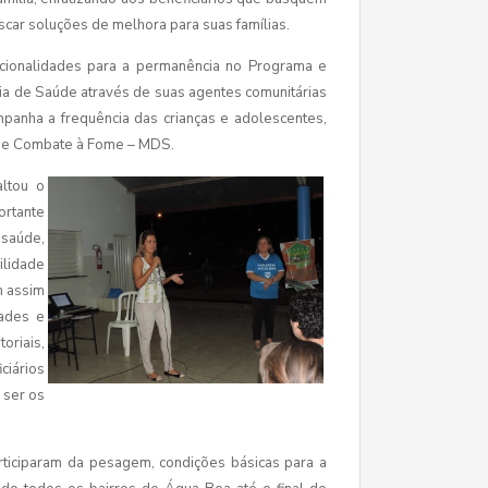
scar soluções de melhora para suas famílias.
icionalidades para a permanência no Programa e
ia de Saúde através de suas agentes comunitárias
panha a frequência das crianças e adolescentes,
l e Combate à Fome – MDS.
ltou o
ortante
saúde,
ilidade
m assim
dades e
oriais,
ciários
 ser os
rticiparam da pesagem, condições básicas para a