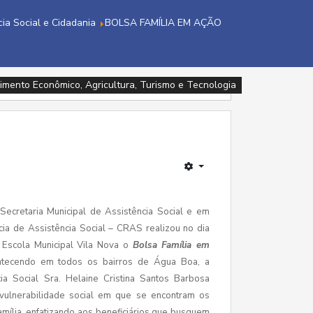
cia Social e Cidadania
BOLSA FAMÍLIA EM AÇÃO
imento Econômico, Agricultura, Turismo e Tecnologia
imento Econômico, Agricultura, Turismo e Tecnologia
Assistência Social e Cidadania
Assistência Social e Cidadania
Saúde
Saúde
Saúde
Saúde
Saúde
 Secretaria Municipal de Assistência Social e em
ia de Assistência Social – CRAS realizou no dia
Escola Municipal Vila Nova o
Bolsa Família em
ntecendo em todos os bairros de Água Boa, a
cia Social Sra. Helaine Cristina Santos Barbosa
vulnerabilidade social em que se encontram os
mília, enfatizando aos beneficiários que busquem