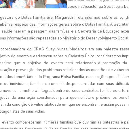
apoio na Assistência Social para bu
gestora do Bolsa Família Sra. Margareth Frota informou sobre as cond
mbém a respeito das informações gerais sobre o Bolsa Família. A Secretar
 saúde fizeram a pesagem das famílias e a Secretaria de Educação acom
sas informações são repassadas ao Ministério do Desenvolvimento Socia
coordenadora do CRAS Suzy Nunes Medeiros em sua palestra ressa
jetivo do evento e esclareceu sobre o Cadastro Único: consideramos imp
ssaltar que o objetivo do evento está relacionado à promoção da 
ucação e prevenção dos problemas relacionados às questões de vulnerab
cial dos beneficiários do Programa Bolsa Família, essas ações possibilita
e os indivíduos, famílias e comunidade possam lidar com suas dificul
omover uma melhora integral dentro de seus contextos familiares e territ
jetivando uma ação coordenada, para que no futuro próximo os benefi
iam da condição de vulnerabilidade em que se encontram e assim possam
otagonistas de suas vidas.
 evento compareceram inúmeras famílias que ouviram as palestras e pa