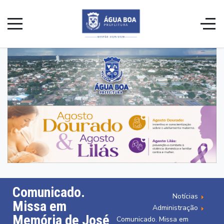
Comunicado.
Notícias
Missa em
Administração
Memória de José
Comunicado. Missa em