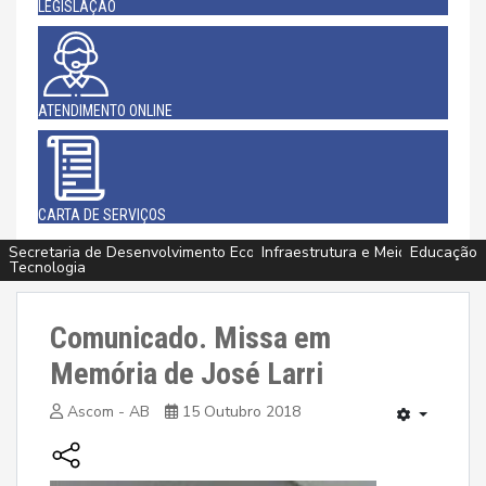
LEGISLAÇÃO
ATENDIMENTO ONLINE
CARTA DE SERVIÇOS
Secretaria de Desenvolvimento Econômico, Agricultura, Turismo e
Infraestrutura e Meio Ambiente
Assistência Social e Cidadania
Esporte, Cultura e Lazer
Esporte, Cultura e Lazer
Educação
Educação
Saúde
Saúde
Tecnologia
Comunicado. Missa em
Memória de José Larri
Ascom - AB
15 Outubro 2018