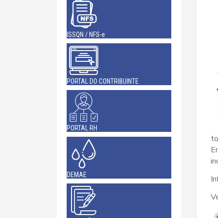
ISSQN / NFS-e
PORTAL DO CONTRIBUINTE
PORTAL RH
t
En
in
DEMAE
I
V