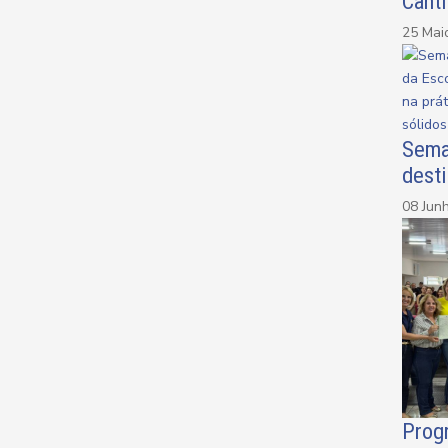
Canti
25 Mai
Sema
desti
08 Jun
Progr