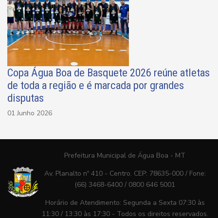
Copa Água Boa de Basquete 2026 reúne atletas
de toda a região e é marcada por grandes
disputas
01 Junho 2026
Prefeitura Municipal de Água Boa - MT
Av. Planalto nº 410 - Centro. CEP: 78635-000 / Fone:
(66) 3468-6400 / 0800 646 5001
Horário de Atendimento: Segunda a Sexta 07:30 às
11:30 / 13:30 às 17:30 - Todos os direitos reservados.