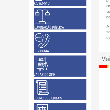
pr
AGUAPREVI
c
t
no
A
ILUMINAÇÃO PÚBLICA
se
d
OUVIDORIA
Mai
VAGAS DO SINE
DECRETOS / EDITAIS