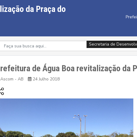
lização da Praça do
Prefe
Secretaria de Desenvolv
Secretaria de Desenvolv
refeitura de Água Boa revitalização da 
Ascom - AB
24 Julho 2018