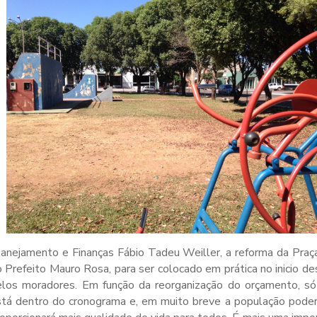
anejamento e Finanças Fábio Tadeu Weiller, a reforma da Praç
 Prefeito Mauro Rosa, para ser colocado em prática no inicio d
elos moradores. Em função da reorganização do orçamento, só 
stá dentro do cronograma e, em muito breve a população poder