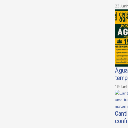
23 Jun
Água
temp
19 Jun
Cant
conf