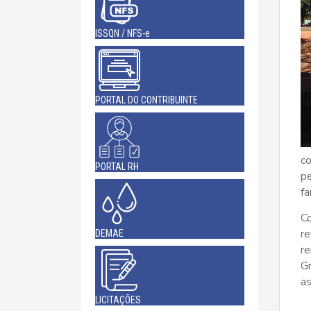
ISSQN / NFS-e
PORTAL DO CONTRIBUINTE
c
PORTAL RH
p
fa
Co
r
DEMAE
r
Gr
as
LICITAÇÕES