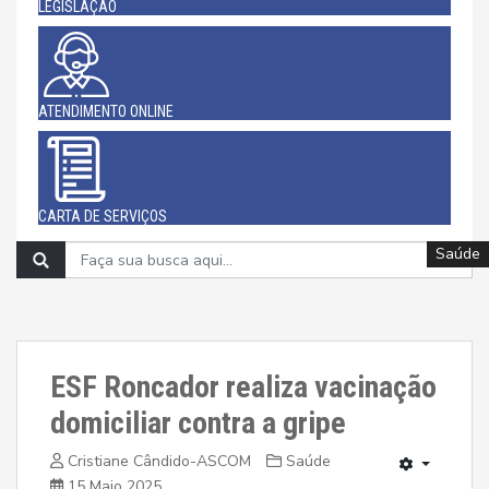
LEGISLAÇÃO
ATENDIMENTO ONLINE
CARTA DE SERVIÇOS
Saúde
Saúde
Saúde
Saúde
Saúde
Saúde
Saúde
Saúde
Saúde
ESF Roncador realiza vacinação
domiciliar contra a gripe
Cristiane Cândido-ASCOM
Saúde
15 Maio 2025