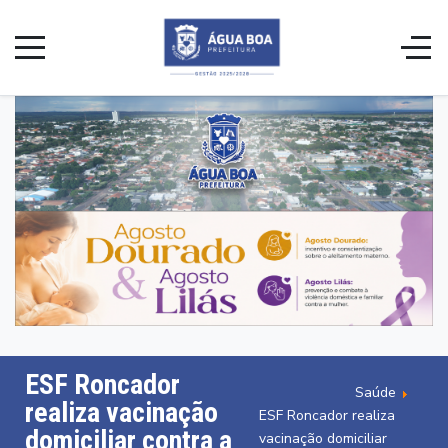
ESF Roncador
Saúde
realiza vacinação
ESF Roncador realiza
domiciliar contra a
vacinação domiciliar