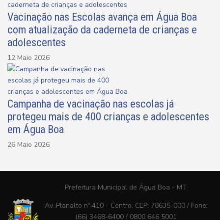
Vacinação nas Escolas avança em Água Boa
com atualização da caderneta de crianças e
adolescentes
12 Maio 2026
Campanha de vacinação nas escolas já
protegeu mais de 400 crianças e adolescentes
em Água Boa
26 Maio 2026
Prefeitura Municipal de Água Boa - MT
Av. Planalto nº 410 - Centro. CEP: 78635-000 / Fone:
(66) 3468-6400 / 0800 646 5001