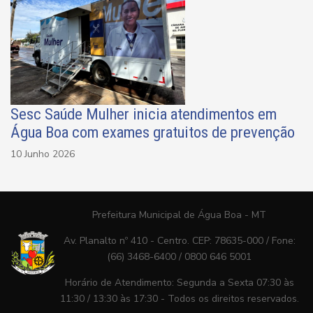
Sesc Saúde Mulher inicia atendimentos em
Água Boa com exames gratuitos de prevenção
10 Junho 2026
Prefeitura Municipal de Água Boa - MT
Av. Planalto nº 410 - Centro. CEP: 78635-000 / Fone:
(66) 3468-6400 / 0800 646 5001
Horário de Atendimento: Segunda a Sexta 07:30 às
11:30 / 13:30 às 17:30 - Todos os direitos reservados.