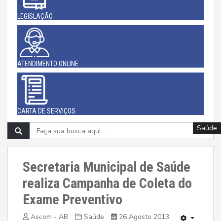
LEGISLAÇÃO
ATENDIMENTO ONLINE
CARTA DE SERVIÇOS
Saúde
Saúde
Saúde
Saúde
Saúde
Saúde
Saúde
Saúde
Saúde
Secretaria Municipal de Saúde
realiza Campanha de Coleta do
Exame Preventivo
Ascom - AB
Saúde
26 Agosto 2013