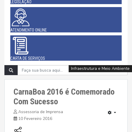
LEGISLAÇÃO
ATENDIMENTO ONLINE
CARTA DE SERVIÇOS
Infraestrutura e Meio Ambiente
Infraestrutura e Meio Ambiente
Assistência Social e Cidadania
Assistência Social e Cidadania
Esporte, Cultura e Lazer
Esporte, Cultura e Lazer
Esporte, Cultura e Lazer
Educação
Saúde
CarnaBoa 2016 é Comemorado
Com Sucesso
Assessoria de Imprensa
10 Fevereiro 2016