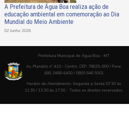
A Prefeitura de Água Boa realiza ação de
educação ambiental em comemoração ao Dia
Mundial do Meio Ambiente
02 Junho 2026
Prefeitura Municipal de Água Boa - MT
Av. Planalto nº 410 - Centro. CEP: 78635-000 / Fone:
(66) 3468-6400 / 0800 646 5001
Horário de Atendimento: Segunda a Sexta 07:30 às
11:30 / 13:30 às 17:30 - Todos os direitos reservados.