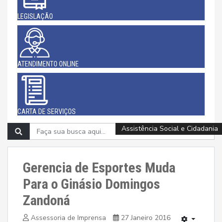
LEGISLAÇÃO
ATENDIMENTO ONLINE
CARTA DE SERVIÇOS
Infraestrutura e Meio Ambiente
Assistência Social e Cidadania
Esporte, Cultura e Lazer
Esporte, Cultura e Lazer
Esporte, Cultura e Lazer
Esporte, Cultura e Lazer
Esporte, Cultura e Lazer
Esporte, Cultura e Lazer
Educação
Gerencia de Esportes Muda
Para o Ginásio Domingos
Zandoná
Assessoria de Imprensa
27 Janeiro 2016