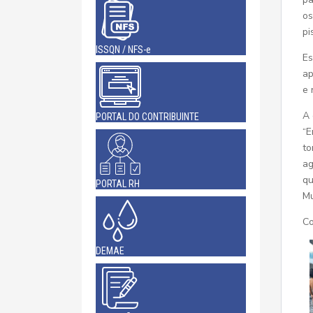
os
pi
ISSQN / NFS-e
Es
ap
e 
A 
PORTAL DO CONTRIBUINTE
“E
to
ag
qu
PORTAL RH
Mu
Co
DEMAE