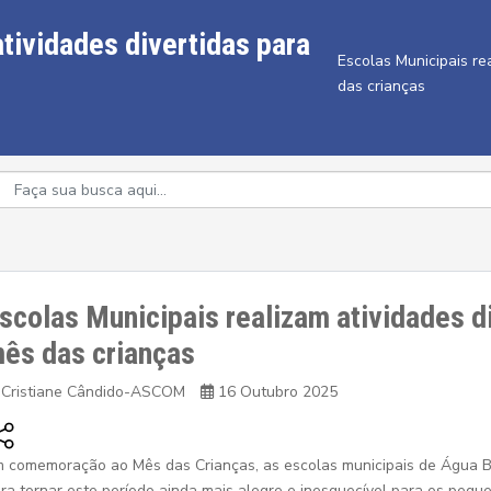
tividades divertidas para
Escolas Municipais re
das crianças
scolas Municipais realizam atividades di
ês das crianças
Cristiane Cândido-ASCOM
16 Outubro 2025
 comemoração ao Mês das Crianças, as escolas municipais de Água B
ra tornar este período ainda mais alegre e inesquecível para os pequ