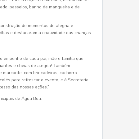
hado, passeios, banho de mangueira e de
a construção de momentos de alegria e
lias e destacaram a criatividade das crianças
 empenho de cada pai, mãe e família que
diantes e cheias de alegria! Também
 marcante, com brincadeiras, cachorro-
icolés para refrescar o evento, e à Secretaria
cesso das nossas ações.”
nicipais de Água Boa: