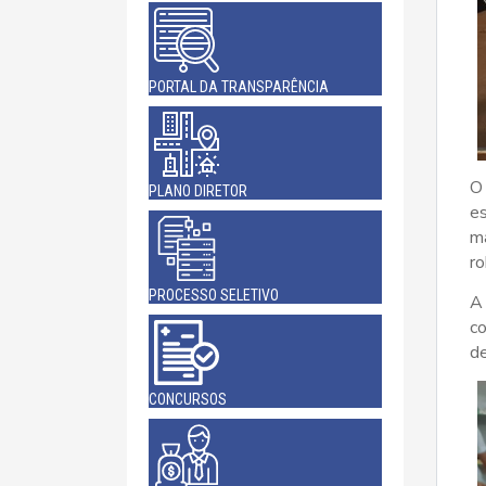
PORTAL DA TRANSPARÊNCIA
O 
PLANO DIRETOR
es
ma
ro
PROCESSO SELETIVO
A 
co
de
CONCURSOS