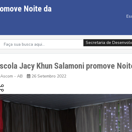
romove Noite da
Es
Secretaria de Desenvolv
scola Jacy Khun Salamoni promove Noit
Ascom - AB
26 Setembro 2022