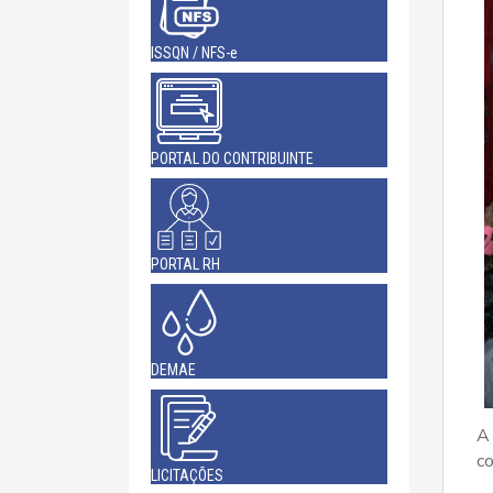
ISSQN / NFS-e
PORTAL DO CONTRIBUINTE
PORTAL RH
DEMAE
A 
co
LICITAÇÕES