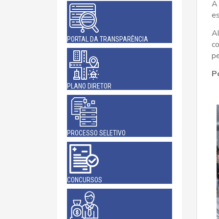
A 
es
A
PORTAL DA TRANSPARÊNCIA
c
pe
P
PLANO DIRETOR
PROCESSO SELETIVO
CONCURSOS