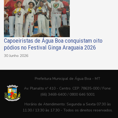
Capoeiristas de Água Boa conquistam oito
pódios no Festival Ginga Araguaia 2026
30 Junho 2026
Prefeitura Municipal de Água Boa - MT
Av. Planalto nº 410 - Centro. CEP: 78635-000 / Fone:
(66) 3468-6400 / 0800 646 5001
Horário de Atendimento: Segunda a Sexta 07:30 às
11:30 / 13:30 às 17:30 - Todos os direitos reservados.