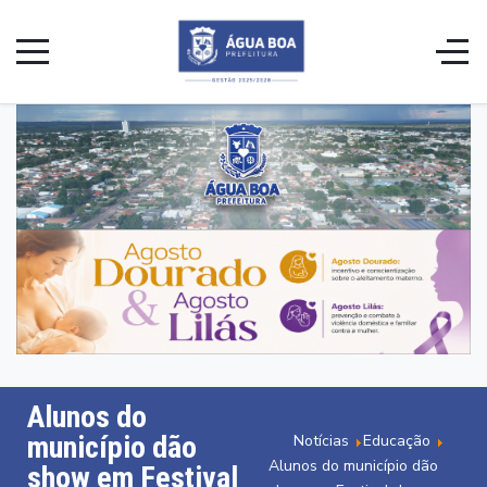
Alunos do
município dão
Notícias
Educação
Alunos do município dão
show em Festival