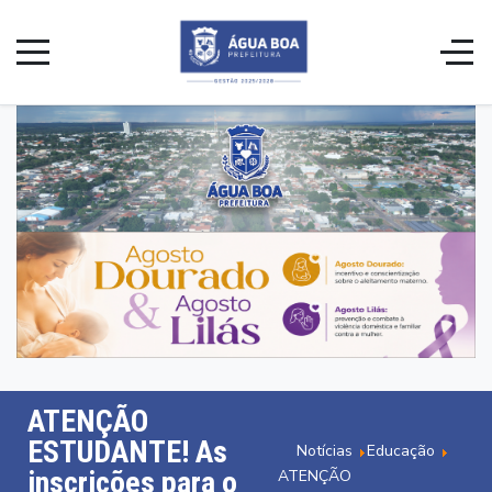
ATENÇÃO
ESTUDANTE! As
Notícias
Educação
inscrições para o
ATENÇÃO