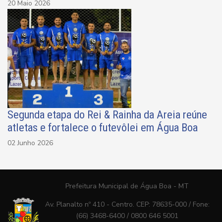
20 Maio 2026
Segunda etapa do Rei & Rainha da Areia reúne
atletas e fortalece o futevôlei em Água Boa
02 Junho 2026
Prefeitura Municipal de Água Boa - MT
Av. Planalto nº 410 - Centro. CEP: 78635-000 / Fone:
(66) 3468-6400 / 0800 646 5001