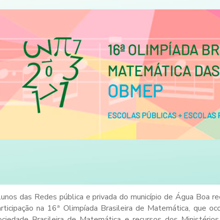
lunos das Redes pública e privada do município de Água Boa 
articipação na 16ª Olimpíada Brasileira de Matemática, que o
ociedade Brasileira de Matemática e recursos dos Ministérios