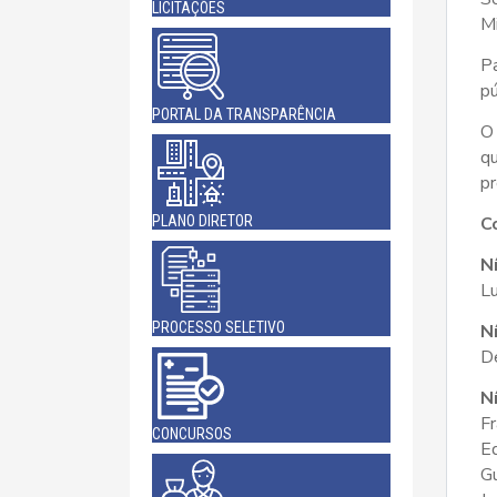
LICITAÇÕES
Mi
Pa
pú
PORTAL DA TRANSPARÊNCIA
O 
q
pr
C
PLANO DIRETOR
Ní
Lu
PROCESSO SELETIVO
Ní
De
Ní
Fr
CONCURSOS
Ed
G