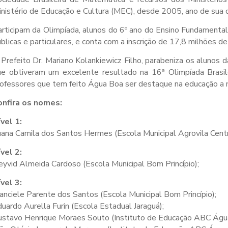
nistério de Educação e Cultura (MEC), desde 2005, ano de sua c
rticipam da Olimpíada, alunos do 6º ano do Ensino Fundamental
blicas e particulares, e conta com a inscrição de 17,8 milhões d
Prefeito Dr. Mariano Kolankiewicz Filho, parabeniza os alunos d
ue obtiveram um excelente resultado na 16ª Olimpíada Brasil
ofessores que tem feito Água Boa ser destaque na educação a ní
onfira os nomes:
vel 1:
ana Camila dos Santos Hermes (Escola Municipal Agrovila Centr
vel 2:
yvid Almeida Cardoso (Escola Municipal Bom Princípio);
vel 3:
anciele Parente dos Santos (Escola Municipal Bom Princípio);
uardo Aurella Furin (Escola Estadual Jaraguá);
ustavo Henrique Moraes Souto (Instituto de Educação ABC Águ