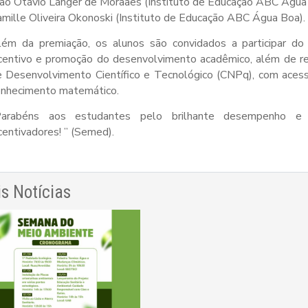
ão Otávio Langer de Moraaes (Instituto de Educação ABC Água
mille Oliveira Okonoski (Instituto de Educação ABC Água Boa).
lém da premiação, os alunos são convidados a participar do P
ncentivo e promoção do desenvolvimento acadêmico, além de r
e Desenvolvimento Científico e Tecnológico (CNPq), com acess
onhecimento matemático.
Parabéns aos estudantes pelo brilhante desempenho e
centivadores! ” (Semed).
s Notícias