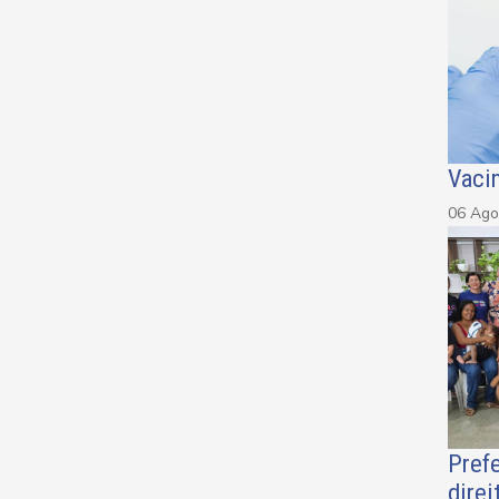
Vacin
06 Ago
Prefe
direi