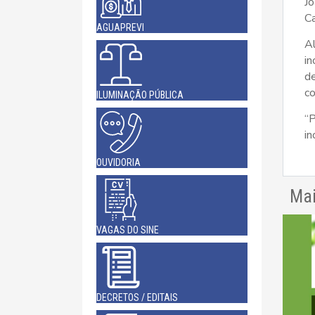
Jo
Ca
AGUAPREVI
A
i
d
c
ILUMINAÇÃO PÚBLICA
“
in
OUVIDORIA
Mai
VAGAS DO SINE
DECRETOS / EDITAIS