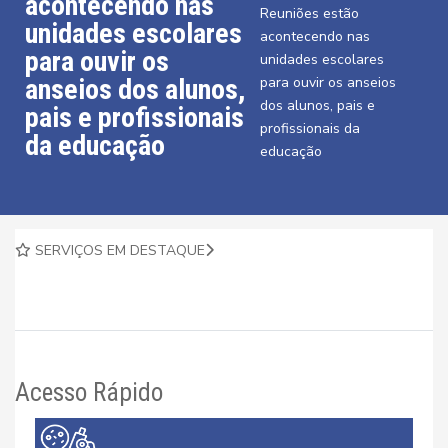
acontecendo nas
Reuniões estão
unidades escolares
acontecendo nas
para ouvir os
unidades escolares
anseios dos alunos,
para ouvir os anseios
dos alunos, pais e
pais e profissionais
profissionais da
da educação
educação
SERVIÇOS EM DESTAQUE
Acesso Rápido