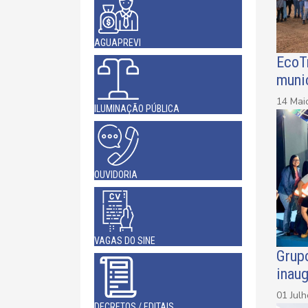
AGUAPREVI
EcoTr
muni
14 Mai
ILUMINAÇÃO PÚBLICA
OUVIDORIA
VAGAS DO SINE
Grup
inaug
01 Jul
DECRETOS / EDITAIS