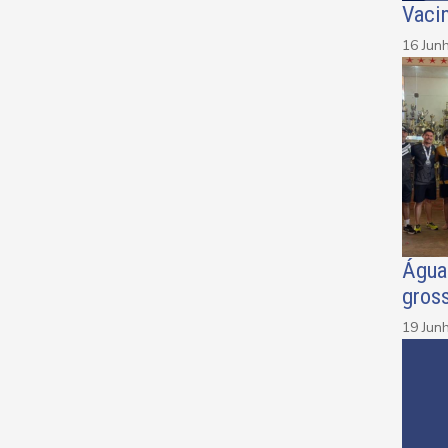
Vacin
16 Jun
Água
gros
19 Jun