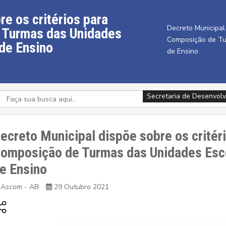
e os critérios para
Decreto Municipal
 Turmas das Unidades
Composição de Tu
de Ensino
de Ensino
Secretaria de Desenvolv
Secretaria de Desenvolv
ecreto Municipal dispõe sobre os critér
omposição de Turmas das Unidades Esco
e Ensino
Ascom - AB
29 Outubro 2021