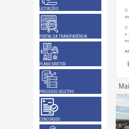
LICITAÇÕES
O 
de
O 
e 
PORTAL DA TRANSPARÊNCIA
ma
A
PLANO DIRETOR
Mai
PROCESSO SELETIVO
CONCURSOS