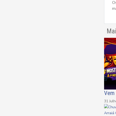
O
ma
Mai
Vem 
31 Jul