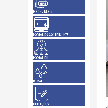
ISSQN / NFS-e
PORTAL DO CONTRIBUINTE
PORTAL RH
DEMAE
O 
LICITAÇÕES
Nu