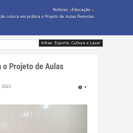
Notícias
Educação
ção coloca em prática o Projeto de Aulas Remotas
Infraestrutura e Meio Ambiente
Assistência Social e Cidadania
Esporte, Cultura e Lazer
Esporte, Cultura e Lazer
Esporte, Cultura e Lazer
Esporte, Cultura e Lazer
Esporte, Cultura e Lazer
Educação
Saúde
 o Projeto de Aulas
o 2021