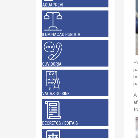
AGUAPREVI
ILUMINAÇÃO PÚBLICA
Pa
OUVIDORIA
pa
ho
pa
VAGAS DO SINE
A
af
tr
DECRETOS / EDITAIS