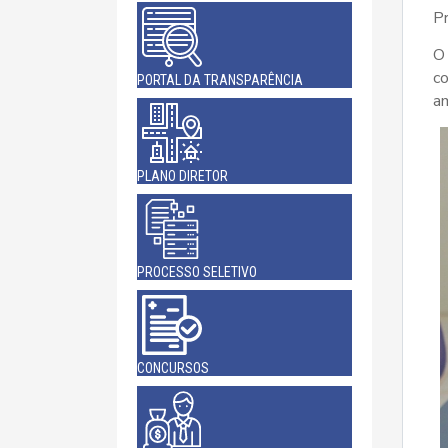
Pr
O
co
PORTAL DA TRANSPARÊNCIA
am
PLANO DIRETOR
PROCESSO SELETIVO
CONCURSOS