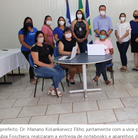
prefeito, Dr. Mariano Kolankiewcz Filho, juntamente com a vice-p
bia Foschiera, realizaram a entrega de notebooks e aparelhos d