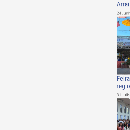
Arra
24 Jun
Feira
regio
31 Jul