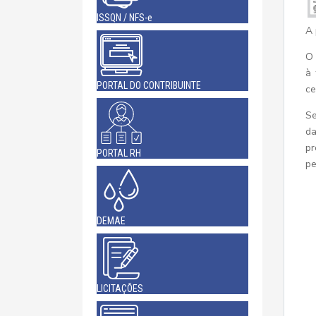
ISSQN / NFS-e
A 
O 
à 
PORTAL DO CONTRIBUINTE
ce
Se
da
pr
PORTAL RH
pe
DEMAE
LICITAÇÕES