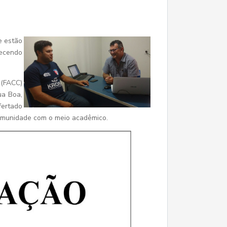
e estão
recendo
 (FACC)
ua Boa,
fertado
comunidade com o meio acadêmico.