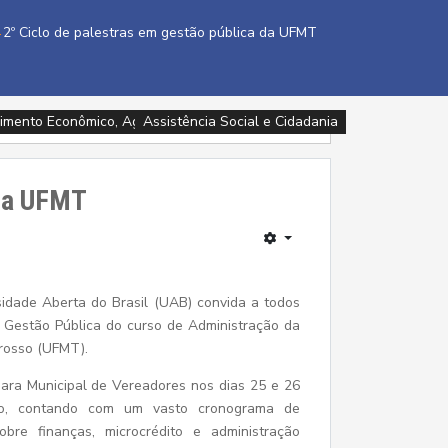
2º Ciclo de palestras em gestão pública da UFMT
imento Econômico, Agricultura, Turismo e Tecnologia
Assistência Social e Cidadania
Esporte, Cultura e Lazer
Esporte, Cultura e Lazer
Educação
Educação
Saúde
Saúde
Saúde
 da UFMT
idade Aberta do Brasil (UAB) convida a todos
m Gestão Pública do curso de Administração da
rosso (UFMT).
mara Municipal de Vereadores nos dias 25 e 26
o, contando com um vasto cronograma de
obre finanças, microcrédito e administração