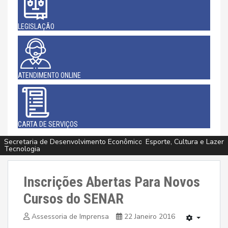
LEGISLAÇÃO
ATENDIMENTO ONLINE
CARTA DE SERVIÇOS
Secretaria de Desenvolvimento Econômico, Agricultura, Turismo e
Infraestrutura e Meio Ambiente
Infraestrutura e Meio Ambiente
Esporte, Cultura e Lazer
Esporte, Cultura e Lazer
Esporte, Cultura e Lazer
Esporte, Cultura e Lazer
Saúde
Saúde
Tecnologia
Inscrições Abertas Para Novos
Cursos do SENAR
Assessoria de Imprensa
22 Janeiro 2016